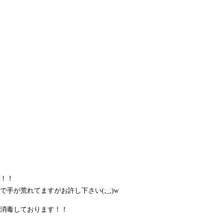
！！
手が荒れてますがお許し下さい(;_;)w
消毒しております！！