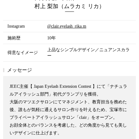
村上 梨加（ムラカミ リカ）
Instagram
@clair.eyelash_rika.m
施術歴
10年
上品なシンプルデザイン／ニュアンスカラ
得意なイメージ
ー
メッセージ
JEEC主催【 Japan Eyelash Extension Contest 】にて「ナチュラ
ルアイラッシュ部門」初代グランプリを獲得。
大阪のマツエクサロンにてマネジメント、教育担当を務めた
後、
誰もが気軽に通えるサロン作りを叶えるため、
宝塚市に
プライベートアイラッシュサロン「clair」をオープン。
お顔全体とのバランスを考慮した、どの角度から見ても
美し
いデザインに仕上げます。